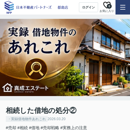
0
ログイン
お気に入り
相続した借地の処分②
・実録借地物件あれこれ
2026.03.20
#売却
#相続
#借地
#売却戦略
#実務上の注意