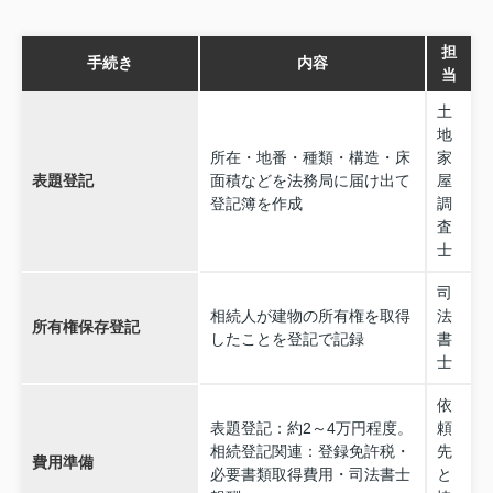
担
手続き
内容
当
土
地
所在・地番・種類・構造・床
家
表題登記
面積などを法務局に届け出て
屋
登記簿を作成
調
査
士
司
相続人が建物の所有権を取得
法
所有権保存登記
したことを登記で記録
書
士
依
表題登記：約2～4万円程度。
頼
相続登記関連：登録免許税・
先
費用準備
必要書類取得費用・司法書士
と