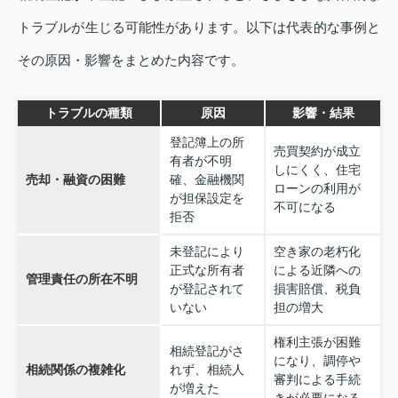
トラブルが生じる可能性があります。以下は代表的な事例と
その原因・影響をまとめた内容です。
トラブルの種類
原因
影響・結果
登記簿上の所
売買契約が成立
有者が不明
しにくく、住宅
売却・融資の困難
確、金融機関
ローンの利用が
が担保設定を
不可になる
拒否
未登記により
空き家の老朽化
正式な所有者
による近隣への
管理責任の所在不明
が登記されて
損害賠償、税負
いない
担の増大
権利主張が困難
相続登記がさ
になり、調停や
相続関係の複雑化
れず、相続人
審判による手続
が増えた