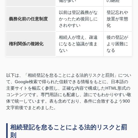
備が多い
の継続
以前は登記義務がな
登記忘れや
義務化前の任意制度
かったため後回しに
放置が常態
されやすい
化
相続人が増え、疎遠
後の登記が
権利関係の複雑化
になると協議が進ま
より困難に
ない
なる
以下は、「相続登記を怠ることによる法的リスクと罰則」につい
て、Google検索で得られた信頼できる情報をもとに、日本語の
主要サイトを幅広く参照し、正確な内容で構成したHTML形式の
コンテンツです。専門用語にも配慮し、誰にでもわかりやすい敬
体で統一しています。表も含めており、条件に合致するよう900
文字前後でまとめました。
相続登記を怠ることによる法的リスクと罰
則