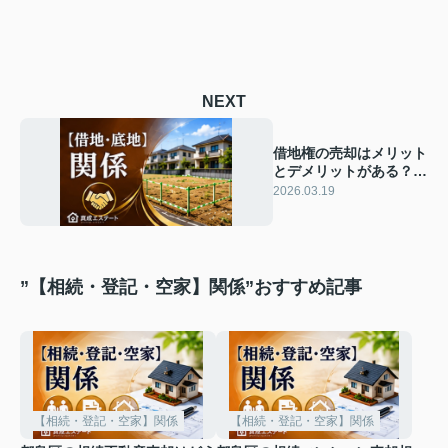
NEXT
借地権の売却はメリット
とデメリットがある？活
用前に知るべき注意点も
2026.03.19
解説
”【相続・登記・空家】関係”おすすめ記事
【相続・登記・空家】関係
【相続・登記・空家】関係