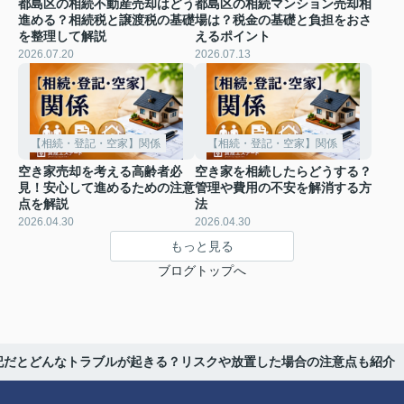
都島区の相続不動産売却はどう
都島区の相続マンション売却相
進める？相続税と譲渡税の基礎
場は？税金の基礎と負担をおさ
を整理して解説
えるポイント
2026.07.20
2026.07.13
【相続・登記・空家】関係
【相続・登記・空家】関係
空き家売却を考える高齢者必
空き家を相続したらどうする？
見！安心して進めるための注意
管理や費用の不安を解消する方
点を解説
法
2026.04.30
2026.04.30
もっと見る
ブログトップへ
記だとどんなトラブルが起きる？リスクや放置した場合の注意点も紹介