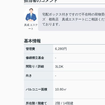
担当者のコメント
宅配ボックス付きですので不在時の荷物受
ズ 都島店 真成エステートにご相談ください。ご
ております。
真成 エステ
ート
基本情報
6,280円
管理費
-
修繕積立基金
間取り / 詳細
3LDK
-
向き
10.80㎡
バルコニー面積
2階 / 14階建
所在階 / 階建て