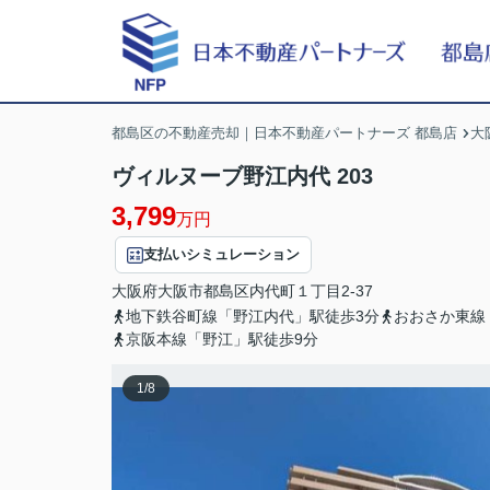
都島区の不動産売却｜日本不動産パートナーズ 都島店
大
ヴィルヌーブ野江内代 203
3,799
万円
支払いシミュレーション
大阪府
大阪市都島区
内代町
１丁目2-37
地下鉄谷町線「野江内代」駅徒歩3分
おおさか東線
京阪本線「野江」駅徒歩9分
1
/
8