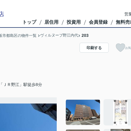
営業
トップ
居住用
投資用
会員登録
無料売
ヴィルヌーブ野江内代
203
阪市都島区の物件一覧
印刷する
お気
「ＪＲ野江」駅徒歩8分