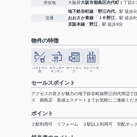
大阪府
大阪市都島区
内代町
１丁目2-
所在地
地下鉄谷町線
「
野江内代
」駅 徒歩3
おおさか東線
「
ＪＲ野江
」駅 徒歩8
交通
京阪本線
「
野江
」駅 徒歩9分
物件の特徴
バストイレ
カウンター
オートロッ
エレベータ
別
キッチン
ク
ー
セールスポイント
アクセスの良さが魅力の地下鉄谷町線野江内代周辺で住まい
ズ 都島店 真成エステートまでお気軽にご連絡くだ
ポイント
２駅利用可
リフォーム
３駅以上利用可
宅配ボッ