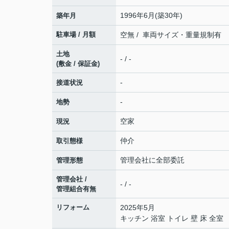
1996年6月(築30年)
築年月
駐車場 / 月額
空無 / 車両サイズ・重量規制有
土地
- / -
(敷金 / 保証金)
-
接道状況
-
地勢
空家
現況
仲介
取引態様
管理会社に全部委託
管理形態
管理会社 /
- / -
管理組合有無
リフォーム
2025年5月
キッチン 浴室 トイレ 壁 床 全室