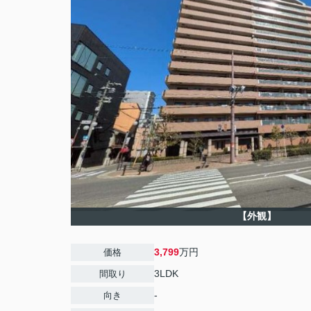
【外観】
3,799
万円
価格
3LDK
間取り
-
向き