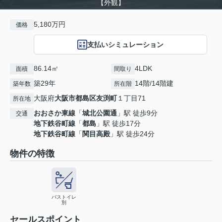
【外観】
5,180万円
価格
支払いシミュレーション
86.14㎡
4LDK
面積
間取り
築29年
14階/14階建
築年数
所在階
大阪府
大阪市都島区
友渕町
１丁目71
所在地
おおさか東線
「
城北公園通
」駅 徒歩9分
交通
地下鉄谷町線
「
都島
」駅 徒歩17分
地下鉄谷町線
「
関目高殿
」駅 徒歩24分
物件の特徴
バストイレ
別
セールスポイント