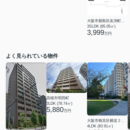
大阪市都島区友渕町１丁目
3SLDK (85.05㎡)
3,999
万円
よく見られている物件
高槻市明田町
3LDK (78.74㎡)
5,880
万円
大阪市鶴見区横堤２丁目
4LDK (83.91㎡)