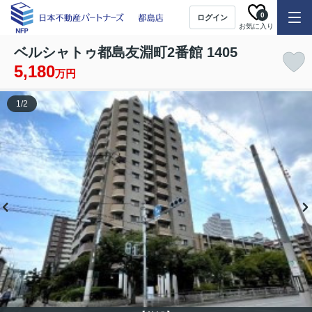
0
ログイン
お気に入り
ベルシャトゥ都島友淵町2番館 1405
5,180
万円
1
/
2