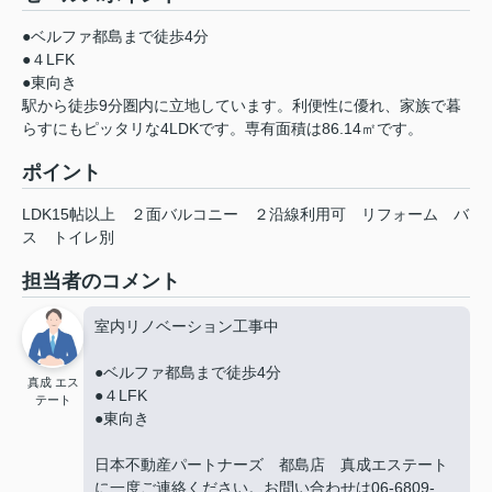
●ベルファ都島まで徒歩4分
●４LFK
●東向き
駅から徒歩9分圏内に立地しています。利便性に優れ、家族で暮
らすにもピッタリな4LDKです。専有面積は86.14㎡です。
ポイント
LDK15帖以上
２面バルコニー
２沿線利用可
リフォーム
バ
ス
トイレ別
担当者のコメント
室内リノベーション工事中
●ベルファ都島まで徒歩4分
真成 エス
●４LFK
テート
●東向き
日本不動産パートナーズ 都島店 真成エステート
に一度ご連絡ください。お問い合わせは06-6809-