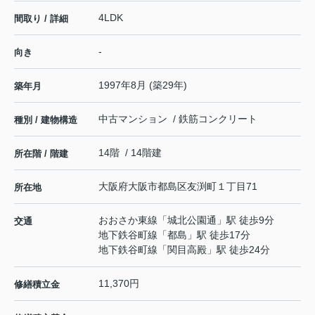
4LDK
間取り / 詳細
-
向き
1997年8月 (築29年)
築年月
中古マンション / 鉄筋コンクリート
種別 / 建物構造
14階 / 14階建
所在階 / 階建
大阪府
大阪市都島区
友渕町
１丁目71
所在地
おおさか東線
「
城北公園通
」駅 徒歩9分
交通
地下鉄谷町線
「
都島
」駅 徒歩17分
地下鉄谷町線
「
関目高殿
」駅 徒歩24分
11,370円
修繕積立金