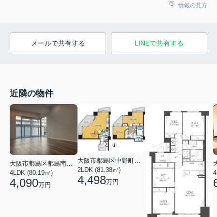
情報の見方
メールで共有する
LINEで共有する
近隣の物件
大阪市都島区中野町４丁目
大阪市都島区都島南通２丁目
2LDK (81.38㎡)
4LDK (80.19㎡)
4
4,498
4,090
万円
万円