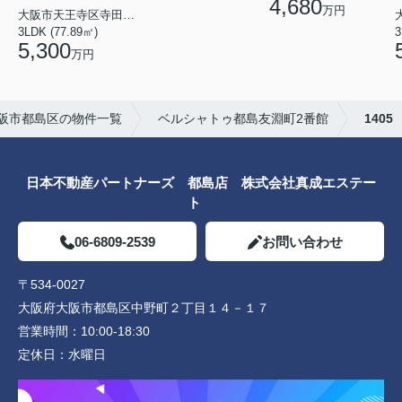
4,680
万円
大阪市天王寺区寺田町１丁目
3LDK (77.89㎡)
3
5,300
万円
阪市都島区の物件一覧
ベルシャトゥ都島友淵町2番館
1405
日本不動産パートナーズ 都島店 株式会社真成エステー
ト
06-6809-2539
お問い合わせ
〒534-0027
大阪府大阪市都島区中野町２丁目１４－１７
営業時間：
10:00-18:30
定休日：
水曜日