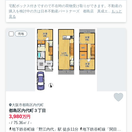
宅配ボックス付きですので不在時の荷物受け取りができます。不動産の
購入を検討中の方は日本不動産パートナーズ 都島店 真成エ...
もっと
見る
売地
大阪市都島区内代町
都島区内代町３丁目
3,980
万円
- / 75.36㎡ / -
地下鉄谷町線「野江内代」駅 徒歩11分
地下鉄谷町線「関目高殿」駅 徒歩15分