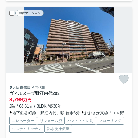
中古マンション
大阪市都島区内代町
ヴィルヌーブ野江内代
203
3,799
万円
2階 / 68.31㎡ / 3LDK /築30年
地下鉄谷町線「野江内代」駅 徒歩3分
おおさか東線「ＪＲ野江」駅 徒歩8分
エレベーター
リフォーム済
バス・トイレ別
フローリング
システムキッチン
温水洗浄便座