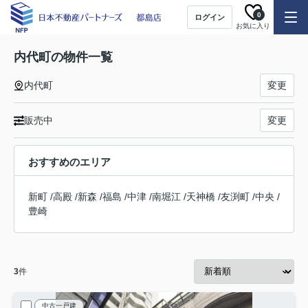
0
ログイン
お気に入り
内代町の物件一覧
内代町
変更
販売中
変更
おすすめのエリア
新町
/
高殿
/
新森
/
福島
/
中津
/
南堀江
/
天神橋
/
友渕町
/
中央
/
豊崎
3
件
中古一戸建