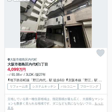
大阪市都島区内代町
大阪市都島区内代町1丁目
4,099
万円
- / 91.08㎡ / 3LDK /築27年
地下鉄谷町線「野江内代」駅 徒歩6分
京阪本線「野江」駅 徒歩14分
リフォーム済
システムキッチン
バルコニー
フローリング
立地している第一種住居地域は、指定面積が最も広く、大規模なマンシ
ョンも数多く見られる地域です。ダニなども気にならないフロ...
もっと
見る