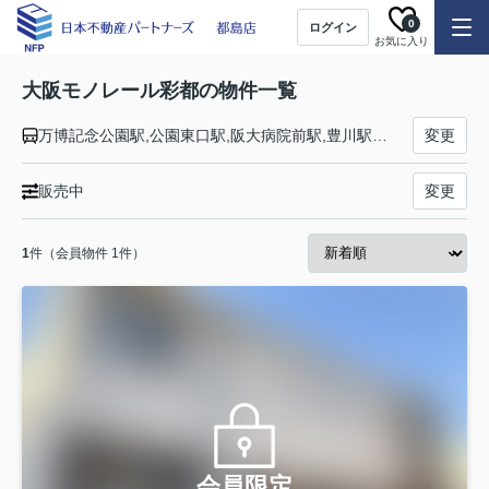
0
ログイン
お気に入り
大阪モノレール彩都の物件一覧
万博記念公園駅,公園東口駅,阪大病院前駅,豊川駅,彩都西駅
変更
販売中
変更
1
件（会員物件 1件）
会員限定