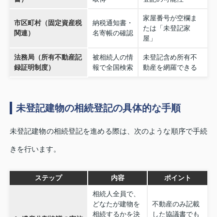
家屋番号が空欄ま
市区町村（固定資産税
納税通知書・
たは「未登記家
関連）
名寄帳の確認
屋」
法務局（所有不動産記
被相続人の情
未登記含め所有不
録証明制度）
報で全国検索
動産を網羅できる
未登記建物の相続登記の具体的な手順
未登記建物の相続登記を進める際は、次のような順序で手続
きを行います。
ステップ
内容
ポイント
相続人全員で、
どなたが建物を
不動産のみ記載
相続するかを決
した協議書でも