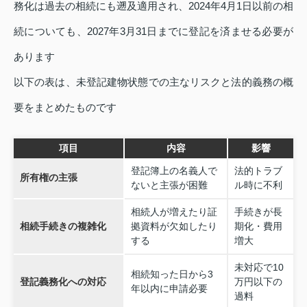
務化は過去の相続にも遡及適用され、2024年4月1日以前の相
続についても、2027年3月31日までに登記を済ませる必要が
あります
以下の表は、未登記建物状態での主なリスクと法的義務の概
要をまとめたものです
項目
内容
影響
登記簿上の名義人で
法的トラブ
所有権の主張
ないと主張が困難
ル時に不利
相続人が増えたり証
手続きが長
相続手続きの複雑化
拠資料が欠如したり
期化・費用
する
増大
未対応で10
相続知った日から3
登記義務化への対応
万円以下の
年以内に申請必要
過料