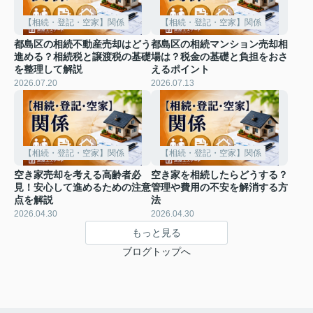
【相続・登記・空家】関係
【相続・登記・空家】関係
都島区の相続不動産売却はどう
都島区の相続マンション売却相
進める？相続税と譲渡税の基礎
場は？税金の基礎と負担をおさ
を整理して解説
えるポイント
2026.07.20
2026.07.13
【相続・登記・空家】関係
【相続・登記・空家】関係
空き家売却を考える高齢者必
空き家を相続したらどうする？
見！安心して進めるための注意
管理や費用の不安を解消する方
点を解説
法
2026.04.30
2026.04.30
もっと見る
ブログトップへ