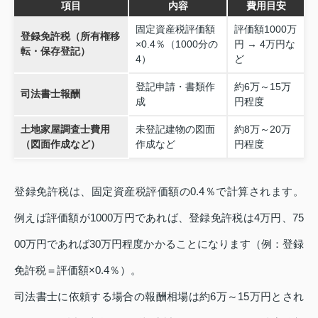
項目
内容
費用目安
固定資産税評価額
評価額1000万
登録免許税（所有権移
×0.4％（1000分の
円 → 4万円な
転・保存登記）
4）
ど
登記申請・書類作
約6万～15万
司法書士報酬
成
円程度
土地家屋調査士費用
未登記建物の図面
約8万～20万
（図面作成など）
作成など
円程度
登録免許税は、
固定資産税評価額の0.4％
で計算されます。
例えば評価額が1000万円であれば、登録免許税は4万円、75
00万円であれば30万円程度かかることになります
（例：登録
免許税＝評価額×0.4％）
。
司法書士に依頼する場合の報酬相場は約6万～15万円とされ