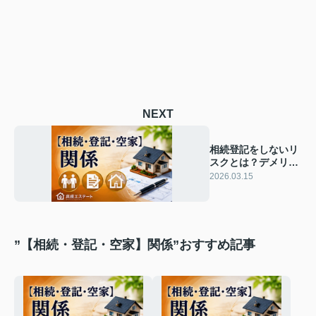
NEXT
相続登記をしないリ
スクとは？デメリッ
トや必要な手続きも
2026.03.15
解説
”【相続・登記・空家】関係”おすすめ記事