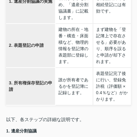
1. 遺産分割協議の実施
め、「遺産分割
相続登記には有
協議書」に記載
効です。
します。
建物の所在・地
まず建物を「登
番・構造・床面
記簿上で存在さ
積など、物理的
せる」必要があ
2. 表題登記の申請
情報を登記簿の
り、順序を誤る
表題部に登録し
と申請が却下さ
ます。
れます。
表題登記完了後
誰が所有者であ
に行い、登録免
3. 所有権保存登記の申
るかを登記簿に
許税（評価額 ×
請
記録します。
0.4％など）がか
かります。
以下、各ステップの詳細な説明です。
1. 遺産分割協議