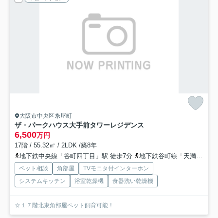
大阪市中央区糸屋町
ザ・パークハウス大手前タワーレジデンス
6,500
万円
17階 / 55.32㎡ / 2LDK /築8年
地下鉄中央線「谷町四丁目」駅 徒歩7分
地下鉄谷町線「天満橋」駅 徒歩10分
ペット相談
角部屋
TVモニタ付インターホン
システムキッチン
浴室乾燥機
食器洗い乾燥機
☆１７階北東角部屋ペット飼育可能！