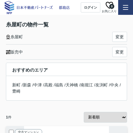
0
ログイン
お気に入り
糸屋町の物件一覧
糸屋町
変更
販売中
変更
おすすめのエリア
新町
/
新森
/
中津
/
高殿
/
福島
/
天神橋
/
南堀江
/
友渕町
/
中央
/
豊崎
1
件
中古マンション