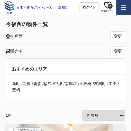
0
ログイン
お気に入り
今福西の物件一覧
今福西
変更
販売中
変更
おすすめのエリア
新町
/
高殿
/
新森
/
福島
/
中津
/
南堀江
/
天神橋
/
友渕町
/
中央
/
豊崎
1
件
中古マンション