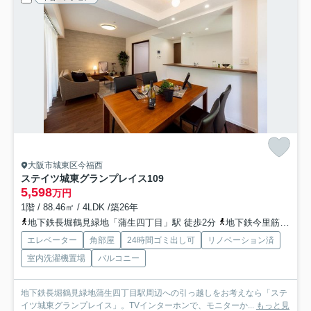
大阪市城東区今福西
ステイツ城東グランプレイス
109
5,598
万円
1階 / 88.46㎡ / 4LDK /築26年
地下鉄長堀鶴見緑地「蒲生四丁目」駅 徒歩2分
地下鉄今里筋線「鴫野」駅 徒歩10分
エレベーター
角部屋
24時間ゴミ出し可
リノベーション済
室内洗濯機置場
バルコニー
地下鉄長堀鶴見緑地蒲生四丁目駅周辺への引っ越しをお考えなら「ステ
イツ城東グランプレイス」。TVインターホンで、モニターか...
もっと見