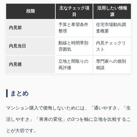
主なチェック項
活用したい情報
段階
目
源
予算と希望条件
住宅市場動向調
内見前
整理
査概要
動線と時間帯別
内見チェックリ
内見当日
雰囲気
スト
立地と間取りの
専門家への個別
内見後
再評価
相談
まとめ
マンション購入で後悔しないためには、「通いやすさ」「生
活しやすさ」「将来の変化」の3つを軸に立地を比較するこ
とが大切です。