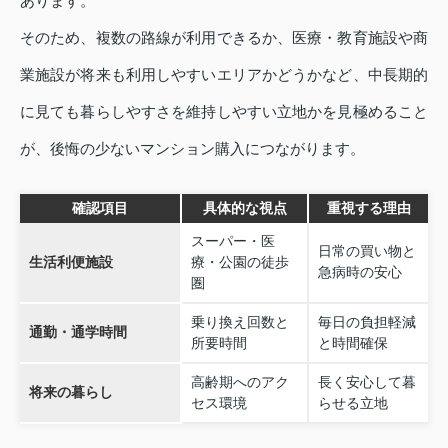
あります。
そのため、複数の路線が利用できるか、医療・教育施設や商
業施設が将来も利用しやすいエリアかどうかなど、中長期的
に見ても暮らしやすさを維持しやすい立地かを見極めること
が、後悔の少ないマンション購入につながります。
確認項目
具体的な視点
重視する理由
スーパー・医
日常の買い物と
生活利便施設
療・公園の徒歩
急病時の安心
圏
乗り換え回数と
毎日の負担軽減
通勤・通学時間
所要時間
と時間確保
高齢期へのアク
長く安心して暮
将来の暮らし
セス環境
らせる立地