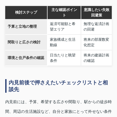
主な確認ポイン
意識したい失敗
検討ステップ
ト
回避策
返済可能額と希
無理な返済計画
予算と立地の整理
望エリア
の回避
家族構成と生活
将来の部屋数変
間取りと広さの検討
動線
化想定
日当たりと眺望
将来の建築計画
環境と住戸条件の確認
条件
の確認
内見前後で押さえたいチェックリストと相
談先
内見前には、予算、希望する広さや間取り、駅からの徒歩時
間、周辺の生活施設など、自分と家族にとって外せない条件