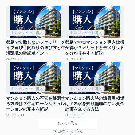
【マンション】購入
【マンション】購入
都島で失敗しないファミリータ
都島で中古マンション購入は損
イプ選び！間取りの選び方と生
か得か？メリットとデメリット
活環境の確認ポイント
を分かりやすく解説
2026.07.20
2026.07.18
【マンション】購入
【マンション】購入
マンション購入の不安を解消す
マンション購入時の諸費用相場
る方法は？住宅ローンシミュレ
は？内訳を知り無理のない資金
ーションの基本を解説
計画を立てる方法
2026.07.11
2026.06.01
もっと見る
ブログトップへ