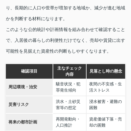
り、長期的に人口や世帯が増加する地域か、減少が進む地域
かを判断する材料になります。
このような公的統計や計画情報を組み合わせて確認すること
で、入居後の暮らしの利便性だけでなく、売却や賃貸に出す
可能性を見据えた資産性の判断もしやすくなります。
主なチェック
確認項目
見落とし時の懸念
内容
騒音状況・犯
夜間の不安感・生
周辺環境・治安
罪発生傾向
活ストレス
洪水・土砂災
浸水被害・避難の
災害リスク
害等の想定
困難
再開発動向・
資産価値下落・売
将来の都市計画
人口推計
却の困難