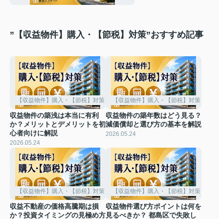
”【収益物件】購入・【節税】対策”おすすめ記事
【収益物件】購入・【節税】対策
【収益物件】購入・【節税】対策
収益物件の築浅は本当に有利
収益物件の築年数はどう見る？
か？メリットとデメリットを初
減価償却と選び方の基本を解説
心者向けに解説
2026.05.24
2026.05.24
【収益物件】購入・【節税】対策
【収益物件】購入・【節税】対策
収益不動産の価格高騰期は損
収益物件選び方ポイントは何を
か？投資タイミングの見極め方
見るべきか？ 都島区で失敗し