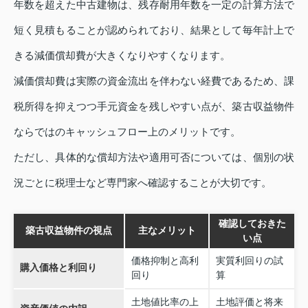
年数を超えた中古建物は、残存耐用年数を一定の計算方法で
短く見積もることが認められており、結果として毎年計上で
きる減価償却費が大きくなりやすくなります。
減価償却費は実際の資金流出を伴わない経費であるため、課
税所得を抑えつつ手元資金を残しやすい点が、築古収益物件
ならではのキャッシュフロー上のメリットです。
ただし、具体的な償却方法や適用可否については、個別の状
況ごとに税理士など専門家へ確認することが大切です。
確認しておきた
築古収益物件の視点
主なメリット
い点
価格抑制と高利
実質利回りの試
購入価格と利回り
回り
算
土地値比率の上
土地評価と将来