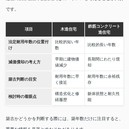
です。
鉄筋コンクリート
項目
木造住宅
造住宅
法定耐用年数の位置付
比較的短い年
比較的長い年数
け
数
早期に建物価
長期間にわたり償
減価償却の考え方
値減少
却
耐用年数に早
耐用年数に余裕残
築古判断の目安
く接近
存
構造劣化と修
躯体状態と耐久性
検討時の着眼点
繕履歴
能
築古かどうかを判断する際には、築年数だけに注目すると、