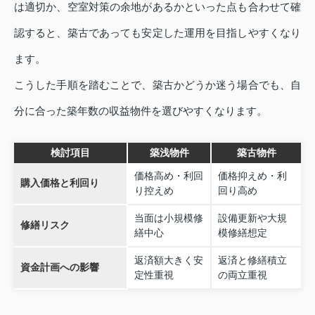
は適切か、空室対策の余地があるかといった点も合わせて確
認すると、築古であっても安定した運用を目指しやすくなり
ます。
こうした手順を踏むことで、築古かどうか迷う場合でも、自
分に合った築年数の収益物件を選びやすくなります。
検討項目
築浅物件
築古物件
価格高め・利回
価格抑えめ・利
購入価格と利回り
り控えめ
回り高め
当面は小規模修
設備更新や大規
修繕リスク
繕中心
模修繕想定
返済額大きく安
返済と修繕積立
資金計画への影響
定性重視
の両立重視