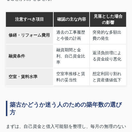
見落とした場合
注意すべき項目
確認の主な内容
の影響
過去の工事履歴
突発的な多額出
修繕・リフォーム費用
と今後の計画
費の発生
融資期間と金
返済負担増によ
融資条件
利、自己資金比
る資金繰り悪化
率
空室率推移と賃
想定利回り割れ
空室・賃料水準
料の妥当性
と資産価値低下
築古かどうか迷う人のための築年数の選び
方
まずは、自己資金と借入可能額を整理し、毎月の無理のない