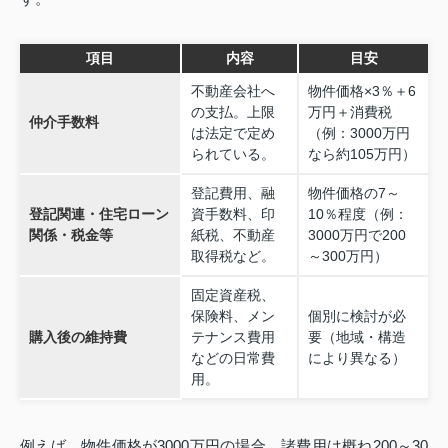
項目
内容
目安
不動産会社へ
物件価格×3％＋6
の支払。上限
万円＋消費税
仲介手数料
は法定で定め
（例：3000万円
られている。
なら約105万円）
登記費用、融
物件価格の7～
登記関連・住宅ローン
資手数料、印
10％程度（例：
関係・税金等
紙税、不動産
3000万円で200
取得税など。
～300万円）
固定資産税、
保険料、メン
個別に検討が必
購入後の維持費
テナンス費用
要（地域・構造
などの日常費
により異なる）
用。
例えば、物件価格が3000万円の場合、諸費用は概ね200～30