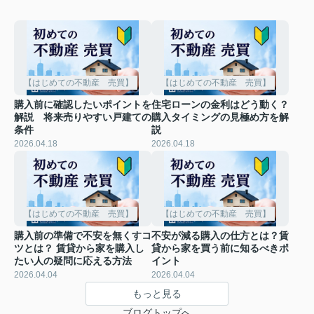
【はじめての不動産 売買】
【はじめての不動産 売買】
購入前に確認したいポイントを
住宅ローンの金利はどう動く？
解説 将来売りやすい戸建ての
購入タイミングの見極め方を解
条件
説
2026.04.18
2026.04.18
【はじめての不動産 売買】
【はじめての不動産 売買】
購入前の準備で不安を無くすコ
不安が減る購入の仕方とは？賃
ツとは？ 賃貸から家を購入し
貸から家を買う前に知るべきポ
たい人の疑問に応える方法
イント
2026.04.04
2026.04.04
もっと見る
ブログトップへ