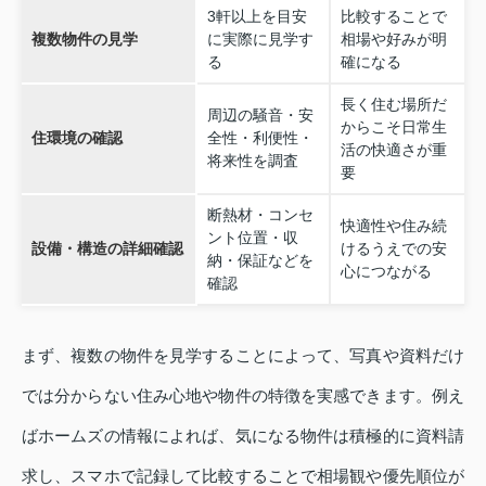
3軒以上を目安
比較することで
複数物件の見学
に実際に見学す
相場や好みが明
る
確になる
長く住む場所だ
周辺の騒音・安
からこそ日常生
住環境の確認
全性・利便性・
活の快適さが重
将来性を調査
要
断熱材・コンセ
快適性や住み続
ント位置・収
設備・構造の詳細確認
けるうえでの安
納・保証などを
心につながる
確認
まず、複数の物件を見学することによって、写真や資料だけ
では分からない住み心地や物件の特徴を実感できます。例え
ばホームズの情報によれば、気になる物件は積極的に資料請
求し、スマホで記録して比較することで相場観や優先順位が