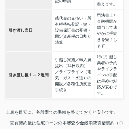
記の申請
整えます。
司法書士と
残代金の支払い・所
金融機関が
有権移転登記・鍵・
関与して速
引き渡し当日
設備保証書の受領・
やかに手続
固定資産税の日割り
きを完了し
清算
ます。
特に引越し
引越し実施／転入届
業者の予約
提出（14日以内）
やライフラ
／ライフライン（電
引き渡し後１～２週間
インの手配
気・ガス・水道）の
は早めの対
開設／各種住所変更
応が安心で
手続き
す。
上表を目安に、各段階での準備を整えておくと安心です。
売買契約後は住宅ローンの本審査や金銭消費貸借契約（ロ