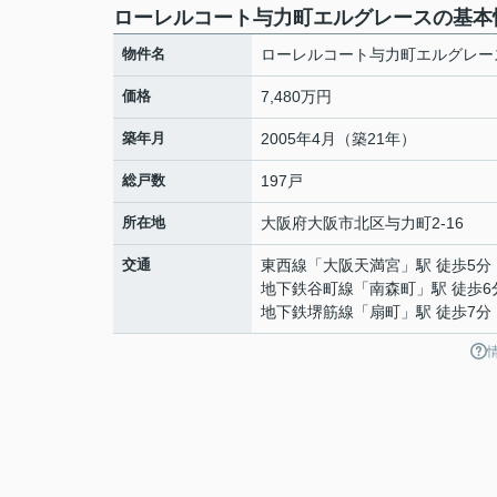
ローレルコート与力町エルグレースの基本
物件名
ローレルコート与力町エルグレー
価格
7,480万円
築年月
2005年4月（築21年）
総戸数
197戸
所在地
大阪府
大阪市北区
与力町
2-16
交通
東西線
「
大阪天満宮
」駅 徒歩5分
地下鉄谷町線
「
南森町
」駅 徒歩6
地下鉄堺筋線
「
扇町
」駅 徒歩7分