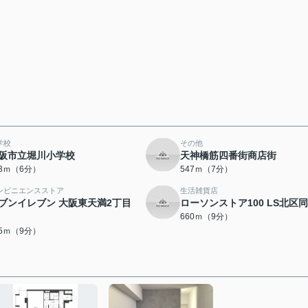
学校
その他
阪市立堀川小学校
天神橋筋四番街商店街
13ｍ（6分）
547ｍ（7分）
ンビニエンスストア
生活雑貨店
ブンイレブン 大阪東天満2丁目
ローソンストア100 LS北区
660ｍ（9分）
45ｍ（9分）