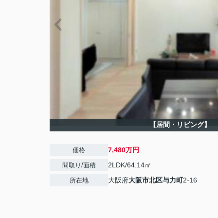
【居間・リビング】
7,480万円
価格
2LDK/64.14㎡
間取り/面積
大阪府
大阪市北区
与力町
2-16
所在地