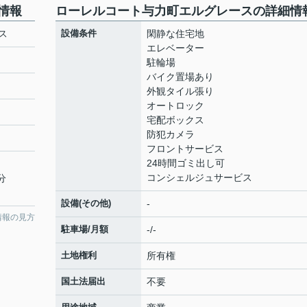
情報
ローレルコート与力町エルグレースの詳細情
ス
設備条件
閑静な住宅地
エレベーター
駐輪場
バイク置場あり
外観タイル張り
オートロック
宅配ボックス
防犯カメラ
フロントサービス
24時間ゴミ出し可
コンシェルジュサービス
分
設備(その他)
-
情報の見方
駐車場/月額
-/-
土地権利
所有権
国土法届出
不要