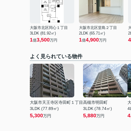
大阪市北区同心１丁目
大阪市北区堂島２丁目
3LDK (81.92㎡)
2LDK (65.71㎡)
2
1
3,500
1
4,900
4
億
万円
億
万円
よく見られている物件
大阪市天王寺区寺田町１丁目
高槻市明田町
3LDK (77.89㎡)
3LDK (78.74㎡)
4
5,300
5,880
4
万円
万円