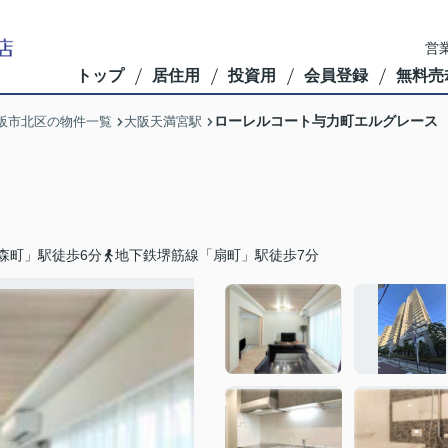
営業
トップ
居住用
投資用
会員登録
無料売
ローレルコート与力町エルグレース
阪市北区の物件一覧
大阪天満宮駅
森町」駅徒歩6分
地下鉄堺筋線「扇町」駅徒歩7分