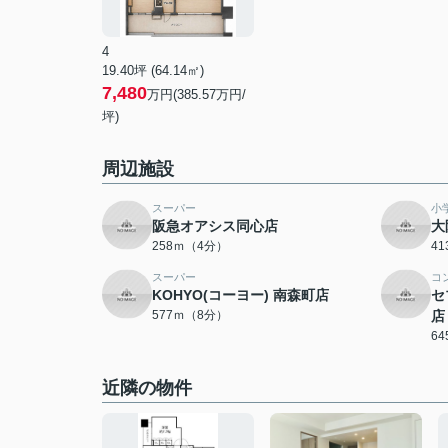
4
19.40坪 (64.14㎡)
7,480
万円(385.57万円/
坪)
周辺施設
スーパー
小
阪急オアシス同心店
大
258ｍ（4分）
4
スーパー
コ
KOHYO(コーヨー) 南森町店
セ
577ｍ（8分）
店
6
近隣の物件