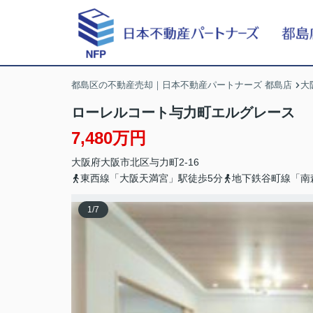
都島区の不動産売却｜日本不動産パートナーズ 都島店
大
ローレルコート与力町エルグレース
7,480万円
大阪府
大阪市北区
与力町
2-16
東西線「大阪天満宮」駅徒歩5分
地下鉄谷町線「南
1
/
7