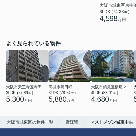
大阪市城東区東中
3LDK (74.33㎡)
4,598
万円
よく見られている物件
大阪市天王寺区寺田町１丁目
高槻市明田町
大阪市鶴見区横堤２丁目
3LDK (77.89㎡)
3LDK (78.74㎡)
4LDK (83.91㎡)
3
5,300
5,880
4,680
万円
万円
万円
大阪市城東区の物件一覧
野江駅
マストメゾン城東中央