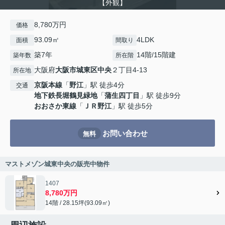
【外観】
8,780万円
価格
93.09㎡
4LDK
面積
間取り
築7年
14階/15階建
築年数
所在階
大阪府
大阪市城東区
中央
２丁目4-13
所在地
京阪本線
「
野江
」駅 徒歩4分
交通
地下鉄長堀鶴見緑地
「
蒲生四丁目
」駅 徒歩9分
おおさか東線
「
ＪＲ野江
」駅 徒歩5分
お問い合わせ
無料
マストメゾン城東中央の販売中物件
1407
8,780万円
14階 / 28.15坪(93.09㎡)