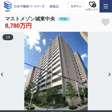
0
ログイン
お気に入り
マストメゾン城東中央
空室1
8,780万円
1
/
9