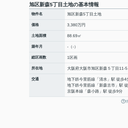
旭区新森5丁目土地の基本情報
物件名
旭区新森5丁目土地
価格
3,380万円
土地面積
88.69㎡
築年月
-（-）
総区画数
1区画
所在地
大阪府
大阪市旭区
新森
５丁目11-5
交通
地下鉄今里筋線
「
清水
」駅 徒歩4
地下鉄今里筋線
「
新森古市
」駅 
京阪本線
「
森小路
」駅 徒歩9分