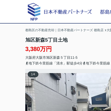
都島区の不動産売却｜日本不動産パートナーズ 都島店
大
旭区新森5丁目土地
3,380万円
大阪府
大阪市旭区
新森
５丁目11-5
地下鉄今里筋線「清水」駅徒歩4分
地下鉄今里筋線
1
/
4