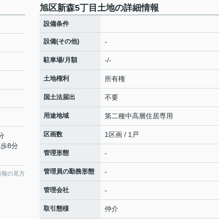
旭区新森5丁目土地の詳細情報
設備条件
設備(その他)
-
駐車場/月額
-/-
土地権利
所有権
国土法届出
不要
用途地域
第二種中高層住居専用
区画数
1区画 / 1戸
分
徒歩8分
管理形態
-
管理員の勤務形態
-
情報の見方
管理会社
-
取引態様
仲介