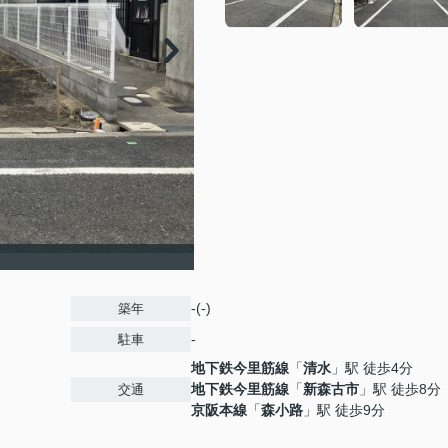
-(-)
築年
-
駐車
地下鉄今里筋線
「
清水
」駅 徒歩4分
地下鉄今里筋線
「
新森古市
」駅 徒歩8分
交通
京阪本線
「
森小路
」駅 徒歩9分