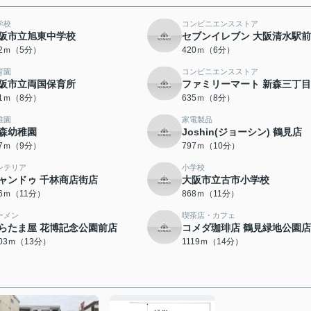
学校
コンビニエンスストア
阪市立旭東中学校
セブンイレブン 大阪清水駅
92ｍ（5分）
420ｍ（6分）
育園
コンビニエンスストア
阪市立両国保育所
ファミリーマート 新森三丁
21ｍ（8分）
635ｍ（8分）
稚園
家電製品
森幼稚園
Joshin(ジョーシン) 鶴見店
17ｍ（9分）
797ｍ（10分）
ンテリア
小学校
ャンドゥ 千林商店街店
大阪市立古市小学校
46ｍ（11分）
868ｍ（11分）
ーメン
喫茶店・カフェ
らたま屋 花博記念公園前店
コメダ珈琲店 鶴見緑地公園店
003ｍ（13分）
1119ｍ（14分）