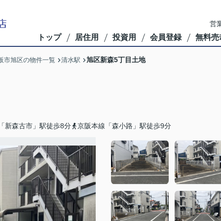
営業
トップ
居住用
投資用
会員登録
無料売
旭区新森5丁目土地
阪市旭区の物件一覧
清水駅
「新森古市」駅徒歩8分
京阪本線「森小路」駅徒歩9分