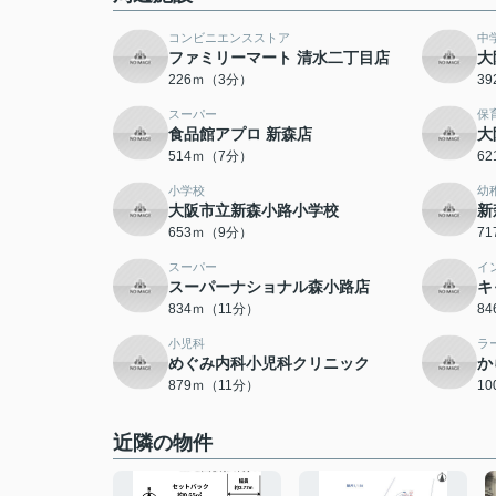
コンビニエンスストア
中
ファミリーマート 清水二丁目店
大
226ｍ（3分）
3
スーパー
保
食品館アプロ 新森店
大
514ｍ（7分）
6
小学校
幼
大阪市立新森小路小学校
新
653ｍ（9分）
7
スーパー
イ
スーパーナショナル森小路店
キ
834ｍ（11分）
8
小児科
ラ
めぐみ内科小児科クリニック
か
879ｍ（11分）
1
近隣の物件