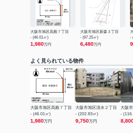
大阪市旭区高殿７丁目
大阪市旭区新森３丁目
- (46.01㎡)
- (97.25㎡)
-
1,980
6,480
9
万円
万円
よく見られている物件
大阪市旭区高殿７丁目
大阪市旭区清水２丁目
大阪市
- (46.01㎡)
- (202.83㎡)
- (116
1,980
9,750
8,80
万円
万円