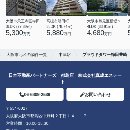
大阪市天王寺区寺田町１丁目
高槻市明田町
大阪市鶴見区横堤２丁目
3LDK (77.89㎡)
3LDK (78.74㎡)
4LDK (83.91㎡)
3
5,300
5,880
4,680
万円
万円
万円
大阪市北区の物件一覧
中津駅
プラウドタワー梅田豊崎
日本不動産パートナーズ 都島店 株式会社真成エステー
ト
06-6809-2539
お問い合わせ
〒534-0027
大阪府大阪市都島区中野町２丁目１４－１７
営業時間：
10:00-18:30