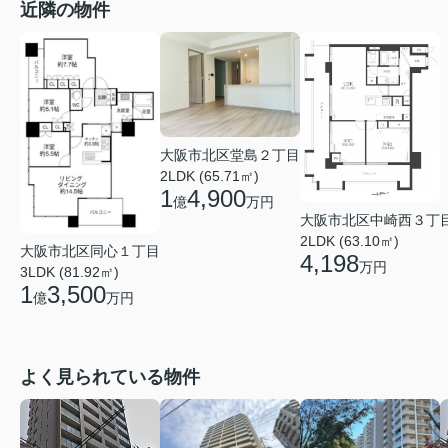
近隣の物件
大阪市北区堂島２丁目
2LDK (65.71㎡)
1
4,900
億
万円
大阪市北区中崎西３丁
2LDK (63.10㎡)
大阪市北区同心１丁目
4,198
万円
3LDK (81.92㎡)
1
3,500
億
万円
よく見られている物件