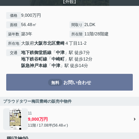
【外観】
9,000万円
価格
56.48㎡
2LDK
面積
間取り
築3年
11階/28階建
築年数
所在階
大阪府
大阪市北区
豊崎
４丁目11-2
所在地
地下鉄御堂筋線
「
中津
」駅 徒歩7分
交通
地下鉄谷町線
「
中崎町
」駅 徒歩12分
阪急神戸本線
「
中津
」駅 徒歩14分
お問い合わせ
無料
プラウドタワー梅田豊崎の販売中物件
11
9,000万円
11階 / 17.08坪(56.48㎡)